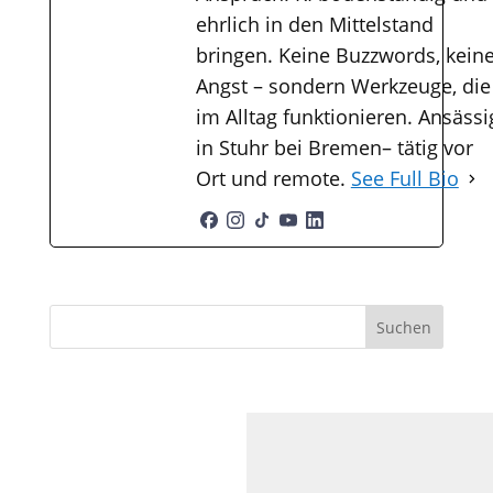
ehrlich in den Mittelstand
bringen. Keine Buzzwords, kein
Angst – sondern Werkzeuge, die
im Alltag funktionieren. Ansässi
in Stuhr bei Bremen– tätig vor
Ort und remote.
See Full Bio
S
Suchen
u
c
h
e
n