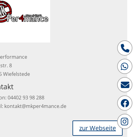
Tele
erformance
str. 8
What
5 Wiefelstede
takt
Emai
on: 04402 93 98 288
Face
il: kontakt@mkper4mance.de
Inst
zur Webseite