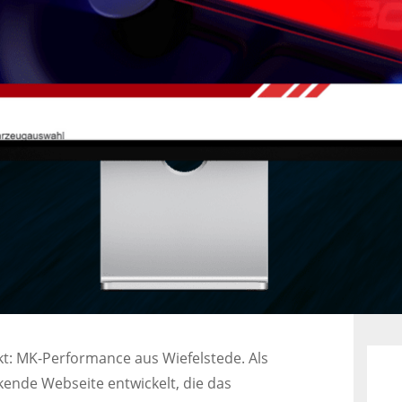
kt: MK-Performance aus Wiefelstede. Als
ende Webseite entwickelt, die das