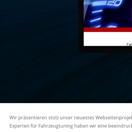
Wir präsentieren stolz unser neuestes Webseitenproje
Experten für Fahrzeugtuning haben wir eine beeindruck