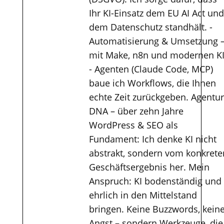
Ihr KI-Einsatz dem EU AI Act und
dem Datenschutz standhält. -
Automatisierung & Umsetzung 
mit Make, n8n und modernen KI
- Agenten (Claude Code, MCP)
baue ich Workflows, die Ihnen
echte Zeit zurückgeben. Agentur
DNA – über zehn Jahre
WordPress & SEO als
Fundament: Ich denke KI nicht
abstrakt, sondern vom konkrete
Geschäftsergebnis her. Mein
Anspruch: KI bodenständig und
ehrlich in den Mittelstand
bringen. Keine Buzzwords, kein
Angst – sondern Werkzeuge, die