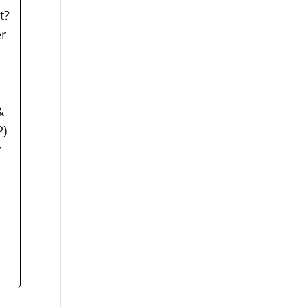
t?
er
&
P)
r