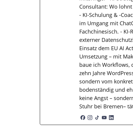
Consultant: Wo lohnt
- KI-Schulung & -Coac
im Umgang mit ChatGP
Fachchinesisch. - KI-
externer Datenschutzb
Einsatz dem EU AI Ac
Umsetzung – mit Mak
baue ich Workflows, 
zehn Jahre WordPress
sondern vom konkrete
bodenständig und ehr
keine Angst – sondern
Stuhr bei Bremen– tä