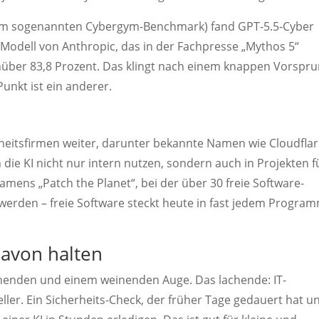
dem sogenannten Cybergym-Benchmark) fand GPT-5.5-Cyber
Modell von Anthropic, das in der Fachpresse „Mythos 5“
nüber 83,8 Prozent. Das klingt nach einem knappen Vorspru
Punkt ist ein anderer.
heitsfirmen weiter, darunter bekannte Namen wie Cloudflar
die KI nicht nur intern nutzen, sondern auch in Projekten f
 namens „Patch the Planet“, bei der über 30 freie Software-
werden – freie Software steckt heute in fast jedem Program
davon halten
achenden und einem weinenden Auge. Das lachende: IT-
eller. Ein Sicherheits-Check, der früher Tage gedauert hat u