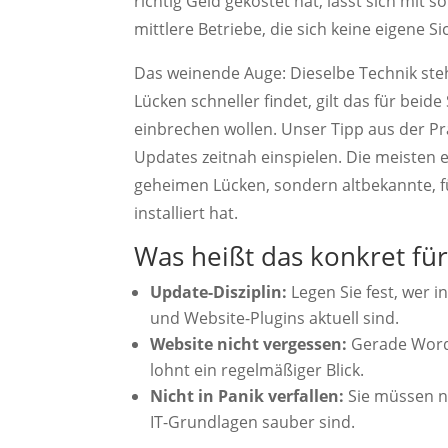
richtig Geld gekostet hat, lässt sich mit s
mittlere Betriebe, die sich keine eigene S
Das weinende Auge: Dieselbe Technik steh
Lücken schneller findet, gilt das für beide 
einbrechen wollen. Unser Tipp aus der Pra
Updates zeitnah einspielen. Die meisten 
geheimen Lücken, sondern altbekannte, fü
installiert hat.
Was heißt das konkret fü
Update-Disziplin:
Legen Sie fest, wer 
und Website-Plugins aktuell sind.
Website nicht vergessen:
Gerade WordPr
lohnt ein regelmäßiger Blick.
Nicht in Panik verfallen:
Sie müssen ni
IT-Grundlagen sauber sind.