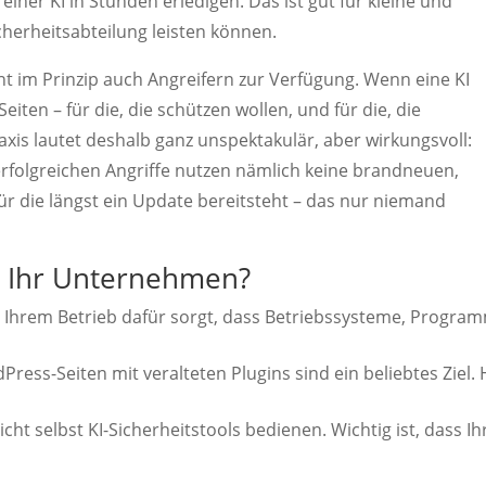
o einer KI in Stunden erledigen. Das ist gut für kleine und
icherheitsabteilung leisten können.
t im Prinzip auch Angreifern zur Verfügung. Wenn eine KI
Seiten – für die, die schützen wollen, und für die, die
xis lautet deshalb ganz unspektakulär, aber wirkungsvoll:
erfolgreichen Angriffe nutzen nämlich keine brandneuen,
r die längst ein Update bereitsteht – das nur niemand
r Ihr Unternehmen?
in Ihrem Betrieb dafür sorgt, dass Betriebssysteme, Progra
ess-Seiten mit veralteten Plugins sind ein beliebtes Ziel. 
cht selbst KI-Sicherheitstools bedienen. Wichtig ist, dass Ih