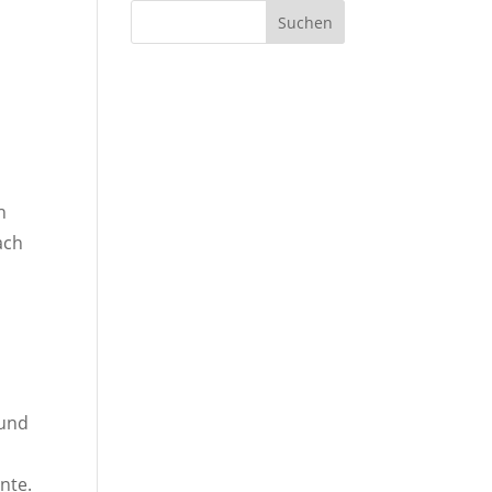
Suchen
h
ach
 und
nte.