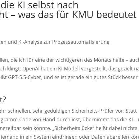
ie KI selbst nach
cht – was das für KMU bedeutet
len, die ich für eine der wichtigeren des Monats halte – auc
ch klingt: OpenAI hat ein KI-Modell vorgestellt, das gezielt n
eißt GPT-5.5-Cyber, und es ist gerade ein gutes Stück besser
t?
ehr schnellen, sehr geduldigen Sicherheits-Prüfer vor. Statt
ogramm-Code von Hand durchliest, übernimmt das die KI –
reifbar sein könnte. „Sicherheitslücke“ heißt dabei nichts
e jemand in ein System eindringen oder Daten abgreifen kön