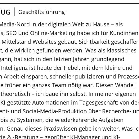
 UG
Geschäftsführung
 Media-Nord in der digitalen Welt zu Hause – als
s, SEO und Online-Marketing habe ich für Kundinnen
ittelstand Websites gebaut, Sichtbarkeit geschaffe
t, die wirklich gefunden werden. Was als klassisches
nn, hat sich in den letzten Jahren grundlegend
 Intelligenz ist heute der Hebel, mit dem kleine und
 Arbeit einsparen, schneller publizieren und Prozess
die früher ein ganzes Team nötig war. Diesen Wandel
r theoretisch – ich baue ihn selbst. In meiner eigenen
 KI-gestützte Automationen im Tagesgeschäft: von de
ent- und Social-Media-Produktion über Recherche- u
 bis zu Systemen, die wiederkehrende Aufgaben
en. Genau dieses Praxiswissen gebe ich weiter. Was i
egie & -Beratung – geprüfter KI-Manager und KI-