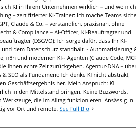
 sich KI in Ihrem Unternehmen wirklich – und wo nich
hing – zertifizierter KI-Trainer: Ich mache Teams sich
T, Claude & Co. – verständlich, praxisnah, ohne
Recht & Compliance – AI-Officer, KI-Beauftragter und
eauftragter (DSGVO): Ich sorge dafür, dass Ihr KI-
t und dem Datenschutz standhält. - Automatisierung 
e, n8n und modernen KI-- Agenten (Claude Code, MC
die Ihnen echte Zeit zurückgeben. Agentur-DNA – übe
 & SEO als Fundament: Ich denke KI nicht abstrakt,
n Geschäftsergebnis her. Mein Anspruch: KI
lich in den Mittelstand bringen. Keine Buzzwords,
 Werkzeuge, die im Alltag funktionieren. Ansässig in
tig vor Ort und remote.
See Full Bio