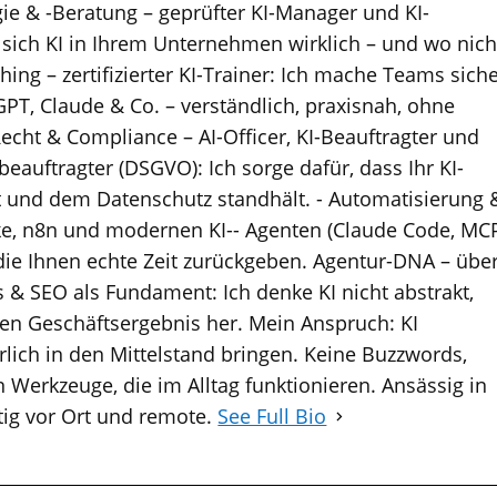
egie & -Beratung – geprüfter KI-Manager und KI-
 sich KI in Ihrem Unternehmen wirklich – und wo nich
hing – zertifizierter KI-Trainer: Ich mache Teams sich
T, Claude & Co. – verständlich, praxisnah, ohne
Recht & Compliance – AI-Officer, KI-Beauftragter und
eauftragter (DSGVO): Ich sorge dafür, dass Ihr KI-
t und dem Datenschutz standhält. - Automatisierung 
e, n8n und modernen KI-- Agenten (Claude Code, MC
die Ihnen echte Zeit zurückgeben. Agentur-DNA – übe
 & SEO als Fundament: Ich denke KI nicht abstrakt,
n Geschäftsergebnis her. Mein Anspruch: KI
lich in den Mittelstand bringen. Keine Buzzwords,
 Werkzeuge, die im Alltag funktionieren. Ansässig in
tig vor Ort und remote.
See Full Bio