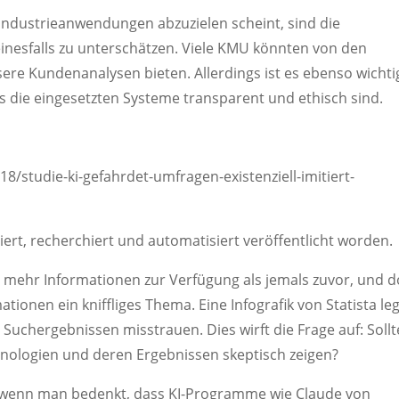
Industrieanwendungen abzuzielen scheint, sind die
nesfalls zu unterschätzen. Viele KMU könnten von den
isere Kundenanalysen bieten. Allerdings ist es ebenso wichti
s die eingesetzten Systeme transparent und ethisch sind.
8/studie-ki-gefahrdet-umfragen-existenziell-imitiert-
riert, recherchiert und automatisiert veröffentlicht worden.
ns mehr Informationen zur Verfügung als jemals zuvor, und 
ationen ein kniffliges Thema. Eine Infografik von Statista le
 Suchergebnissen misstrauen. Dies wirft die Frage auf: Soll
nologien und deren Ergebnissen skeptisch zeigen?
 wenn man bedenkt, dass KI-Programme wie Claude von