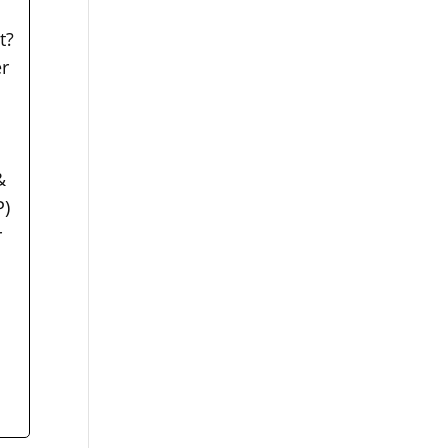
t?
er
&
P)
r