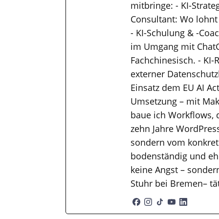
mitbringe: - KI-Strat
Consultant: Wo lohnt
- KI-Schulung & -Coac
im Umgang mit ChatGP
Fachchinesisch. - KI-
externer Datenschutzb
Einsatz dem EU AI Ac
Umsetzung – mit Mak
baue ich Workflows, 
zehn Jahre WordPress
sondern vom konkrete
bodenständig und ehr
keine Angst – sondern
Stuhr bei Bremen– tä