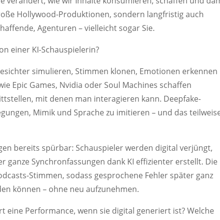
sie verändert, wie wir Inhalte konsumieren, schaffen und da
 große Hollywood-Produktionen, sondern langfristig auch
affende, Agenturen – vielleicht sogar Sie.
ion einer KI-Schauspielerin?
 Gesichter simulieren, Stimmen klonen, Emotionen erkennen
wie Epic Games, Nvidia oder Soul Machines schaffen
ttstellen, mit denen man interagieren kann. Deepfake-
gungen, Mimik und Sprache zu imitieren – und das teilweise
en bereits spürbar: Schauspieler werden digital verjüngt,
r ganze Synchronfassungen dank KI effizienter erstellt. Die
 Podcasts-Stimmen, sodass gesprochene Fehler später ganz
rden können – ohne neu aufzunehmen.
t eine Performance, wenn sie digital generiert ist? Welche