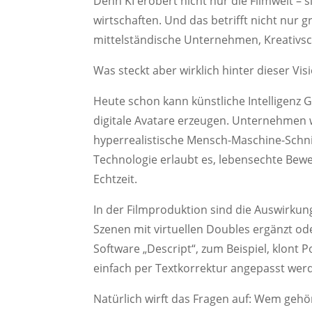
Denn KI erobert nicht nur die Filmwelt – 
wirtschaften. Und das betrifft nicht nur
mittelständische Unternehmen, Kreativsch
Was steckt aber wirklich hinter dieser Vis
Heute schon kann künstliche Intelligenz
digitale Avatare erzeugen. Unternehmen 
hyperrealistische Mensch-Maschine-Schni
Technologie erlaubt es, lebensechte Bewe
Echtzeit.
In der Filmproduktion sind die Auswirkung
Szenen mit virtuellen Doubles ergänzt ode
Software „Descript“, zum Beispiel, klont
einfach per Textkorrektur angepasst we
Natürlich wirft das Fragen auf: Wem gehör