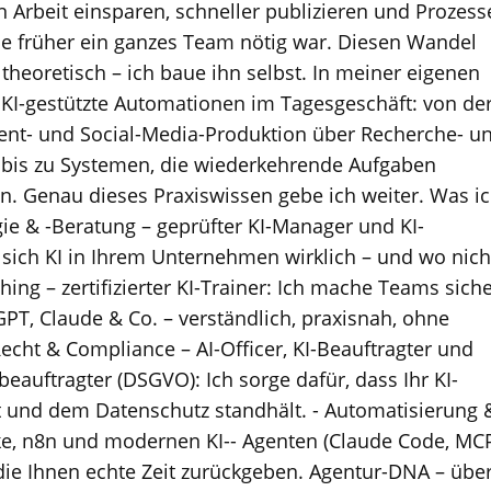
 Arbeit einsparen, schneller publizieren und Prozess
die früher ein ganzes Team nötig war. Diesen Wandel
r theoretisch – ich baue ihn selbst. In meiner eigenen
 KI-gestützte Automationen im Tagesgeschäft: von de
ent- und Social-Media-Produktion über Recherche- u
 bis zu Systemen, die wiederkehrende Aufgaben
en. Genau dieses Praxiswissen gebe ich weiter. Was i
egie & -Beratung – geprüfter KI-Manager und KI-
 sich KI in Ihrem Unternehmen wirklich – und wo nich
hing – zertifizierter KI-Trainer: Ich mache Teams sich
T, Claude & Co. – verständlich, praxisnah, ohne
Recht & Compliance – AI-Officer, KI-Beauftragter und
eauftragter (DSGVO): Ich sorge dafür, dass Ihr KI-
t und dem Datenschutz standhält. - Automatisierung 
e, n8n und modernen KI-- Agenten (Claude Code, MC
die Ihnen echte Zeit zurückgeben. Agentur-DNA – übe