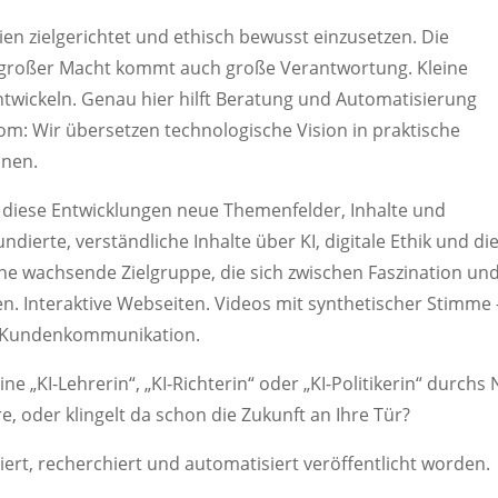
gien zielgerichtet und ethisch bewusst einzusetzen. Die
t großer Macht kommt auch große Verantwortung. Kleine
twickeln. Genau hier hilft Beratung und Automatisierung
om: Wir übersetzen technologische Vision in praktische
nnen.
diese Entwicklungen neue Themenfelder, Inhalte und
ndierte, verständliche Inhalte über KI, digitale Ethik und di
ine wachsende Zielgruppe, die sich zwischen Faszination un
en. Interaktive Webseiten. Videos mit synthetischer Stimme 
en Kundenkommunikation.
e „KI-Lehrerin“, „KI-Richterin“ oder „KI-Politikerin“ durchs 
re, oder klingelt da schon die Zukunft an Ihre Tür?
riert, recherchiert und automatisiert veröffentlicht worden.