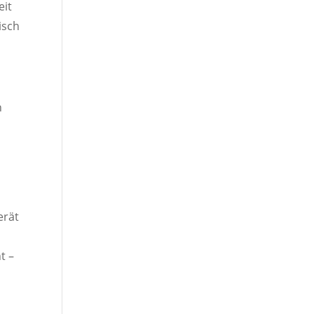
eit
isch
n
erät
t –