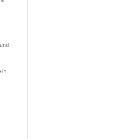
mit
 und
 in