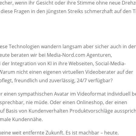
cher, wenn ihr Gesicht oder ihre Stimme ohne neue Drehz
iese Fragen in den jüngsten Streiks schmerzhaft auf den T
Diese Technologien wandern langsam aber sicher auch in de
eute beraten wir bei Media-Nord.com Agenturen,
der Integration von KI in ihre Webseiten, Social-Media-
rum nicht einen eigenen virtuellen Videoberater auf der
pflegt, freundlich und zuverlässig, 24/7 verfügbar?
ber einen sympathischen Avatar im Videoformat individuell b
nsprechbar, nie müde. Oder einen Onlineshop, der einen
r auf Basis von Kundenverhalten Produktvorschläge aussprich
ximale Kundennähe.
ine weit entfernte Zukunft. Es ist machbar – heute.