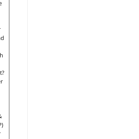
e
r
nd
ch
t?
er
&
P)
r