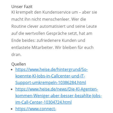
Unser Fazit
KI krempelt den Kundenservice um – aber sie
macht ihn nicht menschenleer. Wer die
Routine clever automatisiert und seine Leute
auf die wertvollen Gespräche setzt, hat am
Ende beides: zufriedenere Kunden und
entlastete Mitarbeiter. Wir bleiben für euch
dran.
Quellen
https://www.heise.de/hintergrund/So-
koennte-KI-Jobs-in-Callcenter-und-IT-
Support-umkrempeln-10386284.html
https://www.heise.de/news/Die-KI-Agenten-
kommen-Weniger-aber-besser-bezahlte-Jobs-
im-Call-Center-10304724.html
https://www.connect-