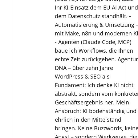
Ihr KI-Einsatz dem EU AI Act und
dem Datenschutz standhält. -
Automatisierung & Umsetzung 
mit Make, n8n und modernen KI
- Agenten (Claude Code, MCP)
baue ich Workflows, die Ihnen
echte Zeit zurückgeben. Agentur
DNA – über zehn Jahre
WordPress & SEO als
Fundament: Ich denke KI nicht
abstrakt, sondern vom konkrete
Geschäftsergebnis her. Mein
Anspruch: KI bodenständig und
ehrlich in den Mittelstand
bringen. Keine Buzzwords, kein
Angst – sondern Werkzeuge, die