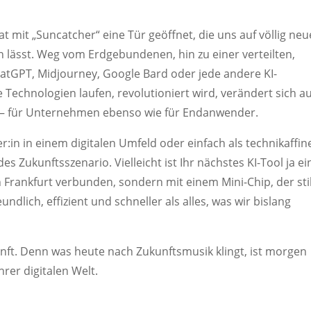
t mit „Suncatcher“ eine Tür geöffnet, die uns auf völlig neu
n lässt. Weg vom Erdgebundenen, hin zu einer verteilten,
tGPT, Midjourney, Google Bard oder jede andere KI-
 Technologien laufen, revolutioniert wird, verändert sich a
e – für Unternehmen ebenso wie für Endanwender.
r:in in einem digitalen Umfeld oder einfach als technikaffin
es Zukunftsszenario. Vielleicht ist Ihr nächstes KI-Tool ja ei
 Frankfurt verbunden, sondern mit einem Mini-Chip, der stil
ndlich, effizient und schneller als alles, was wir bislang
unft. Denn was heute nach Zukunftsmusik klingt, ist morgen
rer digitalen Welt.