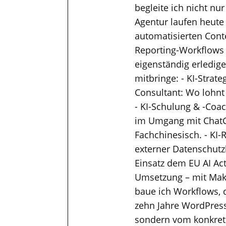
begleite ich nicht nu
Agentur laufen heute
automatisierten Cont
Reporting-Workflows
eigenständig erledig
mitbringe: - KI-Strat
Consultant: Wo lohnt
- KI-Schulung & -Coac
im Umgang mit ChatGP
Fachchinesisch. - KI-
externer Datenschutzb
Einsatz dem EU AI Ac
Umsetzung – mit Mak
baue ich Workflows, 
zehn Jahre WordPress
sondern vom konkrete