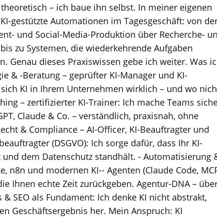
r theoretisch – ich baue ihn selbst. In meiner eigenen
 KI-gestützte Automationen im Tagesgeschäft: von de
ent- und Social-Media-Produktion über Recherche- u
 bis zu Systemen, die wiederkehrende Aufgaben
en. Genau dieses Praxiswissen gebe ich weiter. Was i
egie & -Beratung – geprüfter KI-Manager und KI-
 sich KI in Ihrem Unternehmen wirklich – und wo nich
hing – zertifizierter KI-Trainer: Ich mache Teams sich
T, Claude & Co. – verständlich, praxisnah, ohne
Recht & Compliance – AI-Officer, KI-Beauftragter und
eauftragter (DSGVO): Ich sorge dafür, dass Ihr KI-
t und dem Datenschutz standhält. - Automatisierung 
e, n8n und modernen KI-- Agenten (Claude Code, MC
die Ihnen echte Zeit zurückgeben. Agentur-DNA – übe
 & SEO als Fundament: Ich denke KI nicht abstrakt,
n Geschäftsergebnis her. Mein Anspruch: KI