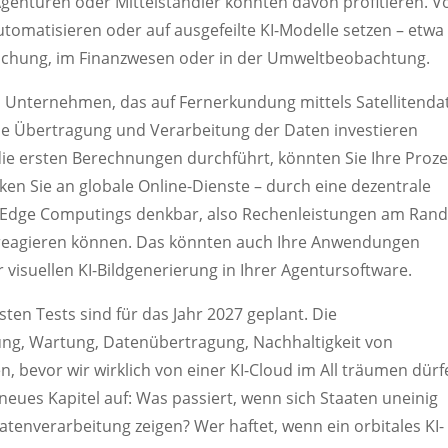
genturen oder Mittelständler könnten davon profitieren. V
utomatisieren oder auf ausgefeilte KI-Modelle setzen – etwa
orschung, im Finanzwesen oder in der Umweltbeobachtung.
ein Unternehmen, das auf Fernerkundung mittels Satellitenda
n die Übertragung und Verarbeitung der Daten investieren
l die ersten Berechnungen durchführt, könnten Sie Ihre Proz
nken Sie an globale Online-Dienste – durch eine dezentrale
 Edge Computings denkbar, also Rechenleistungen am Ran
it reagieren können. Das könnten auch Ihre Anwendungen
visuellen KI-Bildgenerierung in Ihrer Agentursoftware.
rsten Tests sind für das Jahr 2027 geplant. Die
ung, Wartung, Datenübertragung, Nachhaltigkeit von
n, bevor wir wirklich von einer KI-Cloud im All träumen dürf
 neues Kapitel auf: Was passiert, wenn sich Staaten uneinig
atenverarbeitung zeigen? Wer haftet, wenn ein orbitales KI-