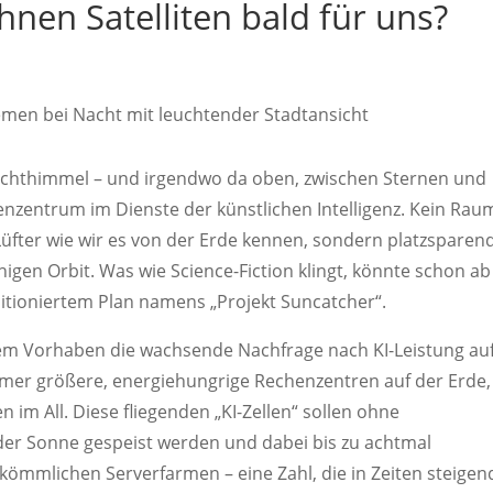
hnen Satelliten bald für uns?
 Nachthimmel – und irgendwo da oben, zwischen Sternen und
henzentrum im Dienste der künstlichen Intelligenz. Kein Rau
Lüfter wie wir es von der Erde kennen, sondern platzsparen
higen Orbit. Was wie Science-Fiction klingt, könnte schon ab
itioniertem Plan namens „Projekt Suncatcher“.
esem Vorhaben die wachsende Nachfrage nach KI-Leistung au
mmer größere, energiehungrige Rechenzentren auf der Erde,
n im All. Diese fliegenden „KI-Zellen“ sollen ohne
er Sonne gespeist werden und dabei bis zu achtmal
rkömmlichen Serverfarmen – eine Zahl, die in Zeiten steigen