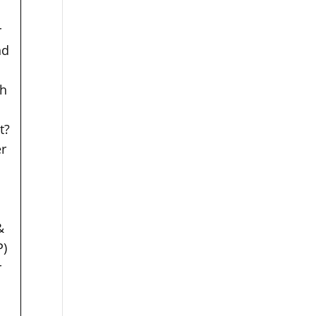
r
nd
ch
t?
er
&
P)
r