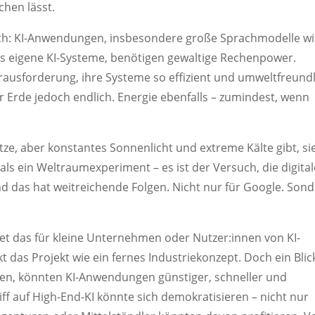
hen lässt.
ch: KI-Anwendungen, insbesondere große Sprachmodelle w
s eigene KI-Systeme, benötigen gewaltige Rechenpower.
usforderung, ihre Systeme so effizient und umweltfreundl
r Erde jedoch endlich. Energie ebenfalls – zumindest, wenn
tze, aber konstantes Sonnenlicht und extreme Kälte gibt, si
ls ein Weltraumexperiment – es ist der Versuch, die digital
Und das hat weitreichende Folgen. Nicht nur für Google. Son
eutet das für kleine Unternehmen oder Nutzer:innen von KI-
kt das Projekt wie ein fernes Industriekonzept. Doch ein Blic
ingen, könnten KI-Anwendungen günstiger, schneller und
f auf High-End-KI könnte sich demokratisieren – nicht nur