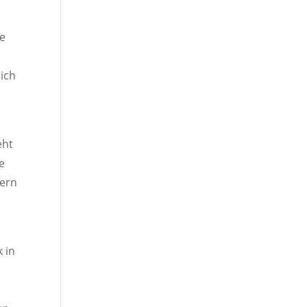
ie
ich
eht
e
dern
k in