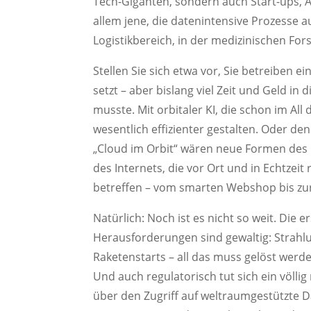
Tech-Giganten, sondern auch Start-ups, A
allem jene, die datenintensive Prozesse a
Logistikbereich, in der medizinischen F
Stellen Sie sich etwa vor, Sie betreiben 
setzt – aber bislang viel Zeit und Geld i
musste. Mit orbitaler KI, die schon im Al
wesentlich effizienter gestalten. Oder de
„Cloud im Orbit“ wären neue Formen des
des Internets, die vor Ort und in Echtze
betreffen – vom smarten Webshop bis zur 
Natürlich: Noch ist es nicht so weit. Die e
Herausforderungen sind gewaltig: Strahl
Raketenstarts – all das muss gelöst werde
Und auch regulatorisch tut sich ein völlig
über den Zugriff auf weltraumgestützte D