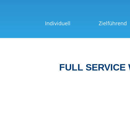
Individuell
Zielführend
FULL SERVICE
Webseitenerstellu
ng
Wir erstellen für Sie eine
Website, die perfekt zu