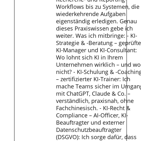
Workflows bis zu Systemen, die
wiederkehrende Aufgaben
eigenständig erledigen. Genau
dieses Praxiswissen gebe ich
weiter. Was ich mitbringe: - KI-
Strategie & -Beratung – geprüfte
KI-Manager und KI-Consultant:
Wo lohnt sich KI in Ihrem
Unternehmen wirklich – und wo
nicht? - KI-Schulung & -Coachin
– zertifizierter KI-Trainer: Ich
mache Teams sicher im Umgan
mit ChatGPT, Claude & Co. –
verständlich, praxisnah, ohne
Fachchinesisch. - KI-Recht &
Compliance – AI-Officer, KI-
Beauftragter und externer
Datenschutzbeauftragter
(DSGVO): Ich sorge dafür, dass