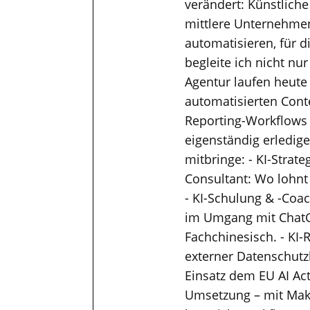
verändert: Künstliche
mittlere Unternehmen
automatisieren, für 
begleite ich nicht nu
Agentur laufen heute
automatisierten Cont
Reporting-Workflows
eigenständig erledig
mitbringe: - KI-Strat
Consultant: Wo lohnt
- KI-Schulung & -Coac
im Umgang mit ChatGP
Fachchinesisch. - KI-
externer Datenschutzb
Einsatz dem EU AI Ac
Umsetzung – mit Mak