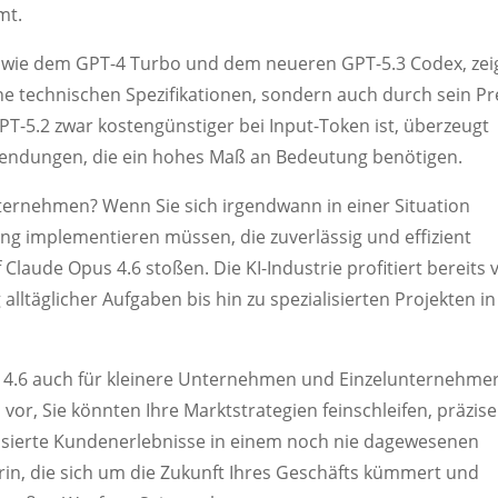
mt.
 wie dem GPT-4 Turbo und dem neueren GPT-5.3 Codex, zeig
ne technischen Spezifikationen, sondern auch durch sein Pr
PT-5.2 zwar kostengünstiger bei Input-Token ist, überzeugt
wendungen, die ein hohes Maß an Bedeutung benötigen.
nternehmen? Wenn Sie sich irgendwann in einer Situation
sung implementieren müssen, die zuverlässig und effizient
Claude Opus 4.6 stoßen. Die KI-Industrie profitiert bereits 
lltäglicher Aufgaben bis hin zu spezialisierten Projekten in
s 4.6 auch für kleinere Unternehmen und Einzelunternehme
 vor, Sie könnten Ihre Marktstrategien feinschleifen, präzis
isierte Kundenerlebnisse in einem noch nie dagewesenen
rin, die sich um die Zukunft Ihres Geschäfts kümmert und