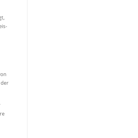
t,
eis-
von
 der
r
ere