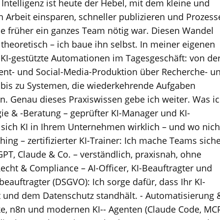
 Intelligenz ist heute der Hebel, mit dem kleine und
 Arbeit einsparen, schneller publizieren und Prozess
die früher ein ganzes Team nötig war. Diesen Wandel
r theoretisch – ich baue ihn selbst. In meiner eigenen
 KI-gestützte Automationen im Tagesgeschäft: von de
ent- und Social-Media-Produktion über Recherche- u
 bis zu Systemen, die wiederkehrende Aufgaben
en. Genau dieses Praxiswissen gebe ich weiter. Was i
egie & -Beratung – geprüfter KI-Manager und KI-
 sich KI in Ihrem Unternehmen wirklich – und wo nich
hing – zertifizierter KI-Trainer: Ich mache Teams sich
T, Claude & Co. – verständlich, praxisnah, ohne
Recht & Compliance – AI-Officer, KI-Beauftragter und
eauftragter (DSGVO): Ich sorge dafür, dass Ihr KI-
t und dem Datenschutz standhält. - Automatisierung 
e, n8n und modernen KI-- Agenten (Claude Code, MC