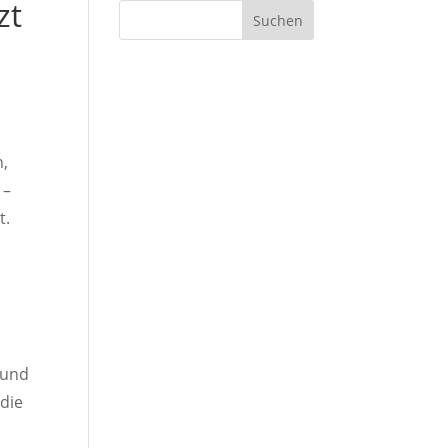
zt
Suchen
n,
 –
t.
 und
 die