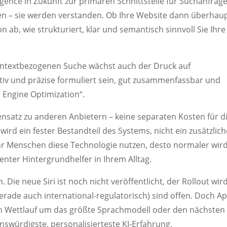
igence in Zukunft zur primären Schnittstelle für Suchanfrag
en – sie werden verstanden. Ob Ihre Website dann überhaup
ab, wie strukturiert, klar und semantisch sinnvoll Sie Ihre
ontextbezogenen Suche wächst auch der Druck auf
tiv und präzise formuliert sein, gut zusammenfassbar und
 Engine Optimization“.
ensatz zu anderen Anbietern – keine separaten Kosten für d
 wird ein fester Bestandteil des Systems, nicht ein zusätzlic
hr Menschen diese Technologie nutzen, desto normaler wir
ligenter Hintergrundhelfer in Ihrem Alltag.
Die neue Siri ist noch nicht veröffentlicht, der Rollout wir
gerade auch international-regulatorisch) sind offen. Doch A
ein Wettlauf um das größte Sprachmodell oder den nächsten
nswürdigste, personalisierteste KI-Erfahrung.