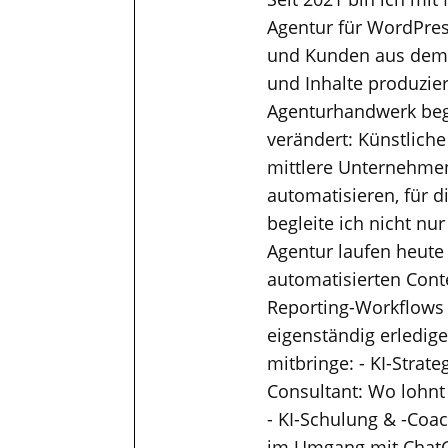
Agentur für WordPres
und Kunden aus dem M
und Inhalte produzier
Agenturhandwerk bega
verändert: Künstliche
mittlere Unternehmen
automatisieren, für 
begleite ich nicht nu
Agentur laufen heute
automatisierten Cont
Reporting-Workflows
eigenständig erledig
mitbringe: - KI-Strat
Consultant: Wo lohnt
- KI-Schulung & -Coac
im Umgang mit ChatGP