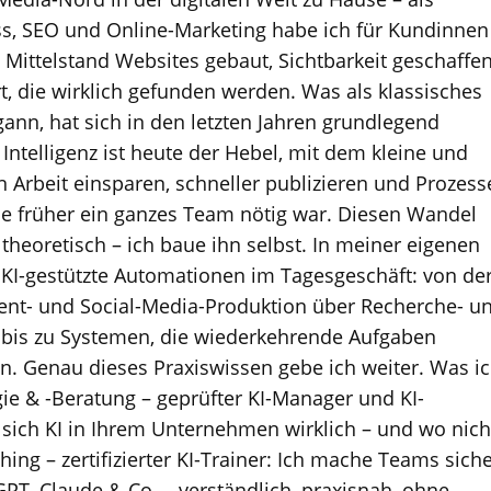
s, SEO und Online-Marketing habe ich für Kundinnen
ittelstand Websites gebaut, Sichtbarkeit geschaffe
t, die wirklich gefunden werden. Was als klassisches
nn, hat sich in den letzten Jahren grundlegend
 Intelligenz ist heute der Hebel, mit dem kleine und
 Arbeit einsparen, schneller publizieren und Prozess
die früher ein ganzes Team nötig war. Diesen Wandel
r theoretisch – ich baue ihn selbst. In meiner eigenen
 KI-gestützte Automationen im Tagesgeschäft: von de
ent- und Social-Media-Produktion über Recherche- u
 bis zu Systemen, die wiederkehrende Aufgaben
en. Genau dieses Praxiswissen gebe ich weiter. Was i
egie & -Beratung – geprüfter KI-Manager und KI-
 sich KI in Ihrem Unternehmen wirklich – und wo nich
hing – zertifizierter KI-Trainer: Ich mache Teams sich
T, Claude & Co. – verständlich, praxisnah, ohne