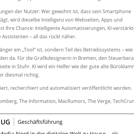
tungen der Nutzer: Wer gewohnt ist, dass sein Smartphone
lägt, wird dieselbe Intelligenz von Webseiten, Apps und
st Ihre Chance: Intelligente Automatisierungen, KI-verstärkt
ssistenten – all das rückt näher.
nger ein „Tool“ ist, sondern Teil des Betriebssystems – wie
eden da. Für die Grafikdesignerin in Bremen, den Steuerbera
eite in Stuhr. KI wird ein Helfer wie der gute alte Büroklam
er diesmal richtig.
riert, recherchiert und automatisiert veröffentlicht worden.
oomberg, The Information, MacRumors, The Verge, TechCru
 UG
Geschäftsführung
 Media-Nord in der digitalen Welt zu Hause – als