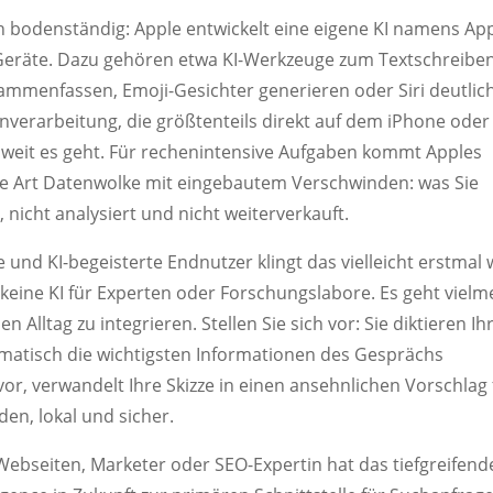
h bodenständig: Apple entwickelt eine eigene KI namens Ap
er Geräte. Dazu gehören etwa KI-Werkzeuge zum Textschreiben
ammenfassen, Emoji-Gesichter generieren oder Siri deutlic
verarbeitung, die größtenteils direkt auf dem iPhone oder
oweit es geht. Für rechenintensive Aufgaben kommt Apples
ne Art Datenwolke mit eingebautem Verschwinden: was Sie
 nicht analysiert und nicht weiterverkauft.
und KI-begeisterte Endnutzer klingt das vielleicht erstmal 
rt keine KI für Experten oder Forschungslabore. Es geht viel
en Alltag zu integrieren. Stellen Sie sich vor: Sie diktieren I
omatisch die wichtigsten Informationen des Gesprächs
, verwandelt Ihre Skizze in einen ansehnlichen Vorschlag 
en, lokal und sicher.
 Webseiten, Marketer oder SEO-Expertin hat das tiefgreifend