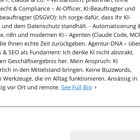
Recht & Compliance – AI-Officer, KI-Beauftragter und
eauftragter (DSGVO): Ich sorge dafür, dass Ihr KI-
t und dem Datenschutz standhält. - Automatisierung 
e, n8n und modernen KI-- Agenten (Claude Code, MC
die Ihnen echte Zeit zurückgeben. Agentur-DNA – übe
 & SEO als Fundament: Ich denke KI nicht abstrakt,
n Geschäftsergebnis her. Mein Anspruch: KI
lich in den Mittelstand bringen. Keine Buzzwords,
 Werkzeuge, die im Alltag funktionieren. Ansässig in
tig vor Ort und remote.
See Full Bio