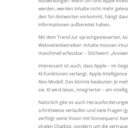
Auswirkungen: Wenn Siri und Apple Intell
werden, werden Inhalte nicht mehr geles
den Siri-Antworten vorkommt, hängt davon 
Informationen aufbereitet haben.
Mit dem Trend zur sprachgesteuerten, k
Webseitenbetreiber: Inhalte müssen intui
maschinell erfassbar – Stichwort: „Answer
Interessant ist auch, dass Apple – im Geg
KI-Funktionen verlangt. Apple Intelligence
Abo-Modell. Das könnte bedeuten: Je me
sie. KI wird leiser, integrierter – ein intel
Natürlich gibt es auch Herausforderungen. 
schrittweise verlaufen und viele Fragen (
verfolgt seine Vision mit Konsequenz: K
viralen Chatbot, sondern um die vertraue