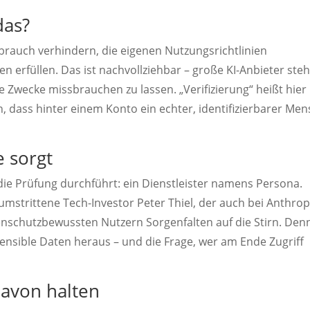
das?
sbrauch verhindern, die eigenen Nutzungsrichtlinien
n erfüllen. Das ist nachvollziehbar – große KI-Anbieter ste
le Zwecke missbrauchen zu lassen. „Verifizierung“ heißt hier
n, dass hinter einem Konto ein echter, identifizierbarer Me
e sorgt
r die Prüfung durchführt: ein Dienstleister namens Persona.
mstrittene Tech-Investor Peter Thiel, der auch bei Anthrop
atenschutzbewussten Nutzern Sorgenfalten auf die Stirn. Den
ensible Daten heraus – und die Frage, wer am Ende Zugriff
davon halten