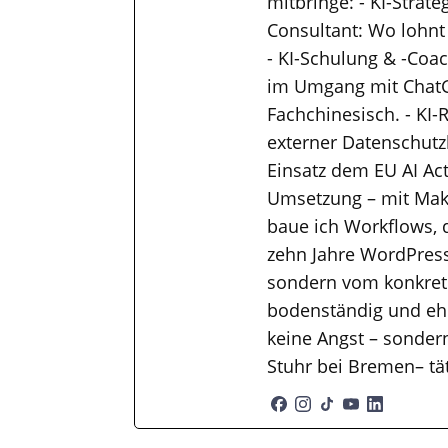
mitbringe: - KI-Strat
Consultant: Wo lohnt
- KI-Schulung & -Coac
im Umgang mit ChatGP
Fachchinesisch. - KI-
externer Datenschutzb
Einsatz dem EU AI Ac
Umsetzung – mit Mak
baue ich Workflows, 
zehn Jahre WordPress
sondern vom konkrete
bodenständig und ehr
keine Angst – sondern
Stuhr bei Bremen– tä