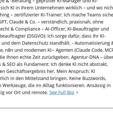
egie & -Beratung – geprüfter KI-Manager und KI-
 sich KI in Ihrem Unternehmen wirklich – und wo nich
hing – zertifizierter KI-Trainer: Ich mache Teams sich
T, Claude & Co. – verständlich, praxisnah, ohne
Recht & Compliance – AI-Officer, KI-Beauftragter und
eauftragter (DSGVO): Ich sorge dafür, dass Ihr KI-
t und dem Datenschutz standhält. - Automatisierung 
e, n8n und modernen KI-- Agenten (Claude Code, MC
die Ihnen echte Zeit zurückgeben. Agentur-DNA – übe
 & SEO als Fundament: Ich denke KI nicht abstrakt,
n Geschäftsergebnis her. Mein Anspruch: KI
lich in den Mittelstand bringen. Keine Buzzwords,
 Werkzeuge, die im Alltag funktionieren. Ansässig in
tig vor Ort und remote.
See Full Bio