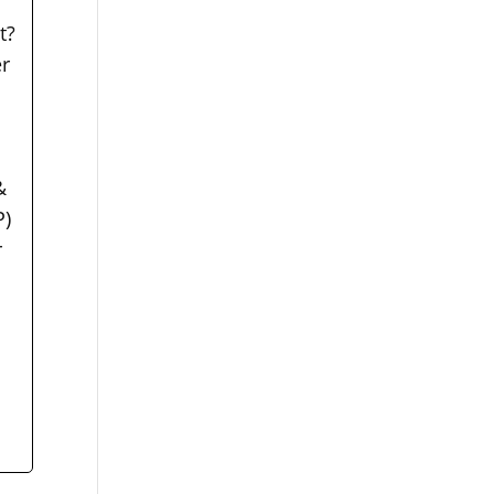
t?
er
&
P)
r