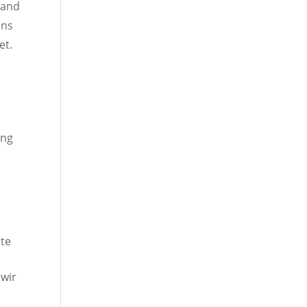
mand
uns
et.
ung
ete
wir