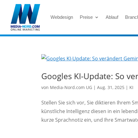
Skip To Content
Webdesign
Preise
Ablauf
Branc
Googles KI-Update: So ve
von
Media-Nord.com UG
|
Aug. 31, 2025
|
KI
Stellen Sie sich vor, Sie diktieren Ihre
künstliche Intelligenz diesen in ein lebe
kurze Sprachnotiz ein, und Ihre Smartwatch