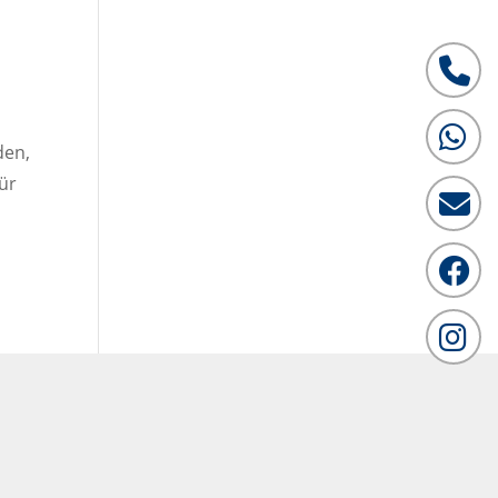
Tele
What
den,
ür
Emai
Face
Inst